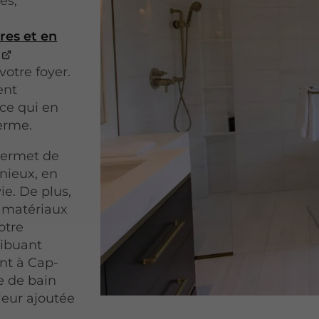
es,
res et en
votre foyer.
ent
 ce qui en
terme.
 permet de
nieux, en
ie. De plus,
 matériaux
otre
ribuant
ent à Cap-
e de bain
leur ajoutée