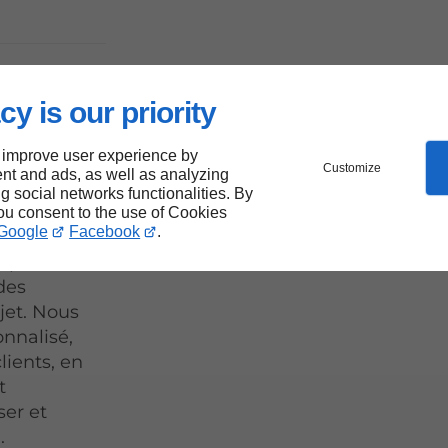
ation
cy is our priority
 à Cap-
 improve user experience by
Customize
nt and ads, as well as analyzing
ng social networks functionalities. By
you consent to the use of Cookies
Google
Facebook
.
novation de
e par
 des
jet. Nous
onnalisé,
lients, en
t
er et
.