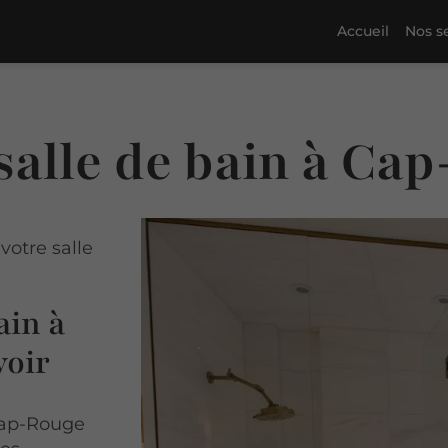
Accueil
Nos s
salle de bain à Ca
votre salle
ain à
voir
ap-Rouge