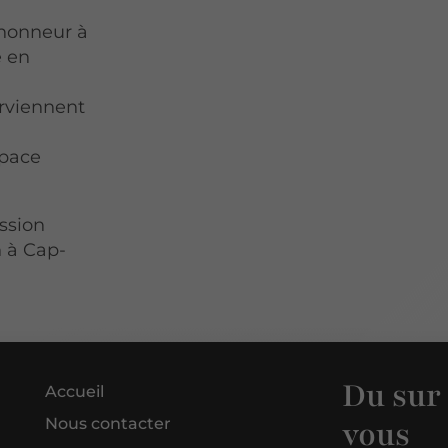
'honneur à
e en
erviennent
space
ssion
n à Cap-
Du sur
Accueil
vous
Nous contacter